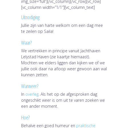
img_size=”full”][/vc_column][/vc_row][vc_row]
[vc_column width=”1/1″][vc_column_text]
Uitnodiging
Jullie zijn van harte welkom om een dag mee
te zeilen op Saila!
Waar?
We vertrekken in principe vanuit Jachthaven
Lelystad Haven (zie kaartje hiernaast).
Mochten we elders liggen dan kijken we of we
jullie ook daar na afloop weer gewoon aan wal
kunnen zetten.
Wanneer?
In
overleg
. Als het op de afgesproken dag
ongeschikt weer is om uit te varen zoeken we
een ander moment.
Hoe?
Behalve een goed humeur en
praktische