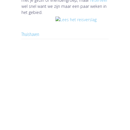
met je gezin of vriendengroep, maar
reserveer
wel snel want we zijn maar een paar weken in
het gebied.
Thuishaven