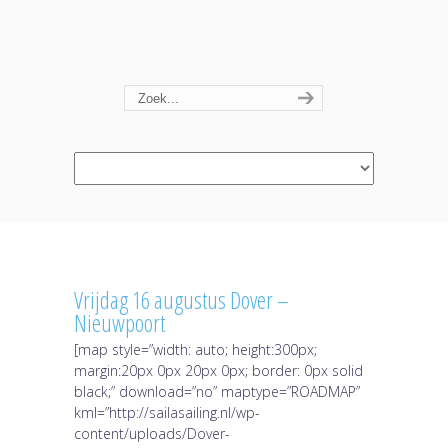
Navigation
Vrijdag 16 augustus Dover –
Nieuwpoort
[map style=”width: auto; height:300px;
margin:20px 0px 20px 0px; border: 0px solid
black;” download=”no” maptype=”ROADMAP”
kml=”http://sailasailing.nl/wp-
content/uploads/Dover-