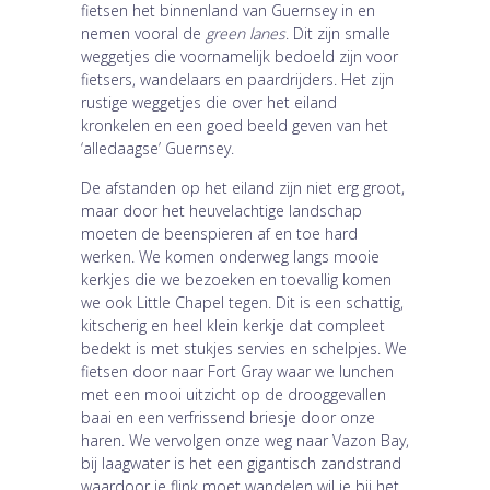
fietsen het binnenland van Guernsey in en
nemen vooral de
green lanes
. Dit zijn smalle
weggetjes die voornamelijk bedoeld zijn voor
fietsers, wandelaars en paardrijders. Het zijn
rustige weggetjes die over het eiland
kronkelen en een goed beeld geven van het
‘alledaagse’ Guernsey.
De afstanden op het eiland zijn niet erg groot,
maar door het heuvelachtige landschap
moeten de beenspieren af en toe hard
werken. We komen onderweg langs mooie
kerkjes die we bezoeken en toevallig komen
we ook Little Chapel tegen. Dit is een schattig,
kitscherig en heel klein kerkje dat compleet
bedekt is met stukjes servies en schelpjes. We
fietsen door naar Fort Gray waar we lunchen
met een mooi uitzicht op de drooggevallen
baai en een verfrissend briesje door onze
haren. We vervolgen onze weg naar Vazon Bay,
bij laagwater is het een gigantisch zandstrand
waardoor je flink moet wandelen wil je bij het