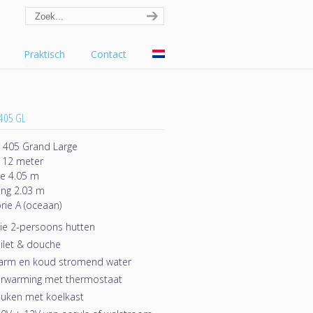
Praktisch
Contact
405 GL
 405 Grand Large
 12 meter
e 4.05 m
ng 2.03 m
rie A (oceaan)
ie 2-persoons hutten
ilet & douche
arm en koud stromend water
rwarming met thermostaat
uken met koelkast