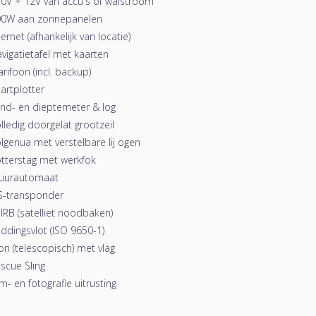
0V + 12V van accu's of walstroom
00W aan zonnepanelen
ternet (afhankelijk van locatie)
vigatietafel met kaarten
rifoon (incl. backup)
artplotter
nd- en dieptemeter & log
lledig doorgelat grootzeil
lgenua met verstelbare lij ogen
tterstag met werkfok
tuurautomaat
S-transponder
IRB (satelliet noodbaken)
ddingsvlot (ISO 9650-1)
on (telescopisch) met vlag
scue Sling
lm- en fotografie uitrusting