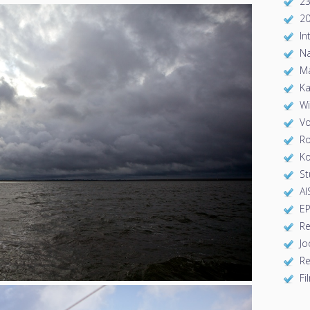
23
2
In
Na
Ma
Ka
Wi
Vo
Ro
Ko
S
AI
EP
Re
Jo
Re
Fi