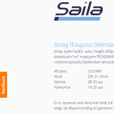
Navigation
Zondag 18 augustus Stellenda
[map style=”width: auto; height:300p
download=”no” maptype=”ROADMAP” km
content/uploads/Stellendam-IJmuid
Afstand
53,9 NM
Wind
ZW 21-26 kn
feedback
Vertrek
08.30 uur
Aankomst
16.25 uur
Er is opnieuw veel wind wat leidt to
langs de Maasmonding en genieten va