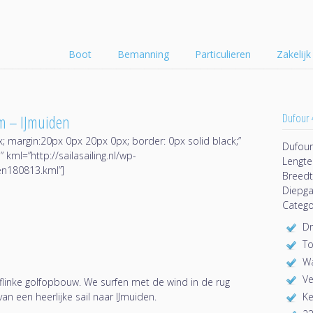
Boot
Bemanning
Particulieren
Zakelijk
Dufour 
m – IJmuiden
x; margin:20px 0px 20px 0px; border: 0px solid black;”
Dufour
l=”http://sailasailing.nl/wp-
Lengte
en180813.kml”]
Breedt
Diepga
Catego
Dr
To
W
Ve
t flinke golfopbouw. We surfen met de wind in de rug
n een heerlijke sail naar IJmuiden.
Ke