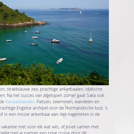
, strakblauwe zee, prachtige ankerbaaien, idyllische
en. Na het succes van afgelopen zomer gaat Saila ook
 de
Kanaaleilanden
. Fietsen, zwemmen, wandelen en
 prachtige Engelse archipel voor de Normandische kust. ’s
 of in een mooie ankerbaai aan dek nagenieten in de
e vakantie met voor elk wat wils, of boek samen met
zellig met je partner een privé cruise door dit