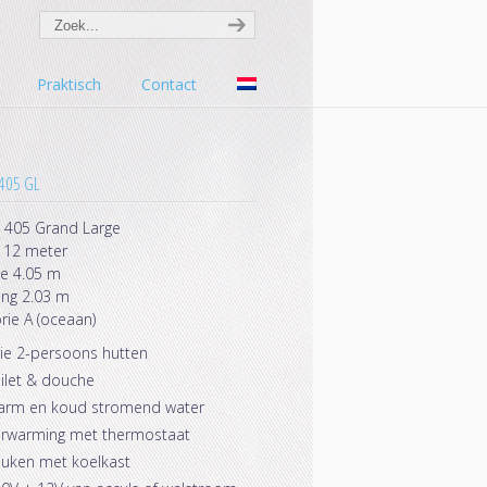
Praktisch
Contact
405 GL
 405 Grand Large
 12 meter
e 4.05 m
ng 2.03 m
rie A (oceaan)
ie 2-persoons hutten
ilet & douche
arm en koud stromend water
rwarming met thermostaat
uken met koelkast