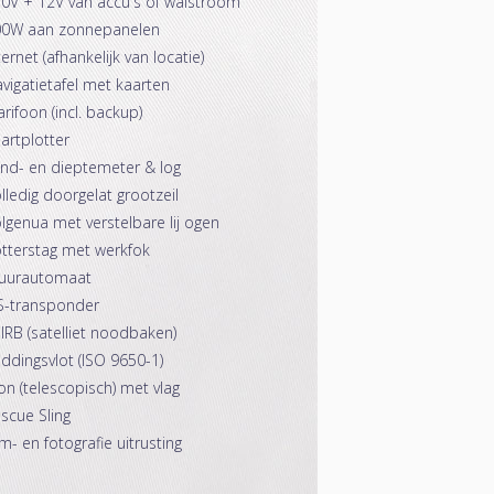
0V + 12V van accu's of walstroom
00W aan zonnepanelen
ternet (afhankelijk van locatie)
vigatietafel met kaarten
rifoon (incl. backup)
artplotter
nd- en dieptemeter & log
lledig doorgelat grootzeil
lgenua met verstelbare lij ogen
tterstag met werkfok
tuurautomaat
S-transponder
IRB (satelliet noodbaken)
ddingsvlot (ISO 9650-1)
on (telescopisch) met vlag
scue Sling
lm- en fotografie uitrusting