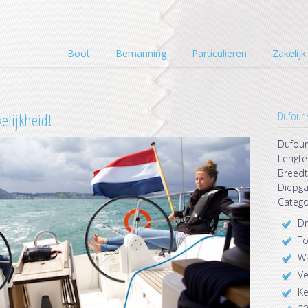
Boot
Bemanning
Particulieren
Zakelijk
Dufour 
elijkheid!
Dufour
Lengte
Breedt
Diepga
Catego
Dr
To
W
Ve
Ke