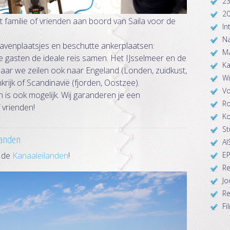
23
2
familie of vrienden aan boord van Saila voor de
In
Na
 havenplaatsjes en beschutte ankerplaatsen:
Ma
 gasten de ideale reis samen. Het IJsselmeer en de
Ka
ar we zeilen ook naar Engeland (Londen, zuidkust,
Wi
krijk of Scandinavië (fjorden, Oostzee).
Vo
n is ook mogelijk. Wij garanderen je een
Ro
f vrienden!
Ko
S
landen
AI
r de
Kanaaleilanden
!
EP
Re
Jo
Re
Fi